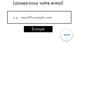
Laissez-nous votre e-mail
Envoyer
Contact
Rue des Uttins 36 / 1400 Yverdon-les-Bains /
Switzerland
churrasco.sopicanha@gmail.com