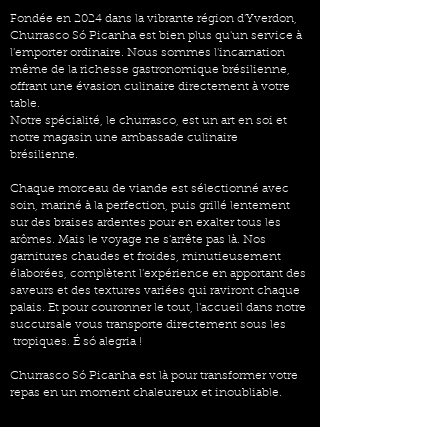
Fondée en 2024 dans la vibrante région d'Yverdon,
Churrasco Só Picanha est bien plus qu'un service à
l'emporter ordinaire. Nous sommes l'incarnation
même de la richesse gastronomique brésilienne,
offrant une évasion culinaire directement à votre
table.
Notre spécialité, le churrasco, est un art en soi et
notre magasin une ambassade culinaire
brésilienne.
Chaque morceau de viande est sélectionné avec
soin, mariné à la perfection, puis grillé lentement
sur des braises ardentes pour en exalter tous les
arômes. Mais le voyage ne s'arrête pas là. Nos
garnitures chaudes et froides, minutieusement
élaborées, complètent l'expérience en apportant des
saveurs et des textures variées qui raviront chaque
palais. Et pour couronner le tout, l'accueil dans notre
succursale vous transporte directement sous les
tropiques. É só alegria !
Churrasco Só Picanha est là pour transformer votre
repas en un moment chaleureux et inoubliable.