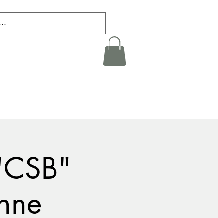
l.: +41 76 708 05 81
"CSB"
anne