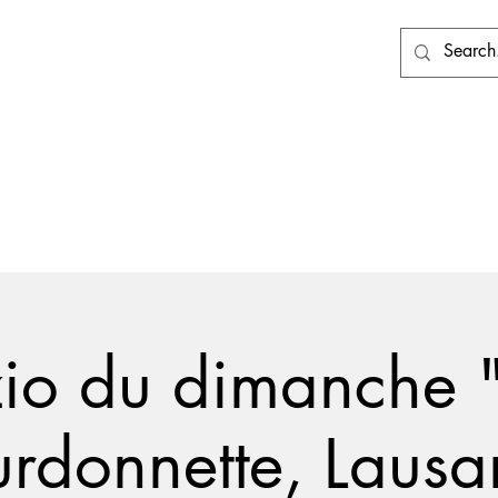
té
Accueil
Nos menus
zio du dimanche 
rdonnette, Laus