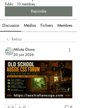
Public
·
10 membres
Rejoindre
Discussion
Médias
Fichiers
Membres
À propos
Retour
Milota Diora
20 juin 2026
0
0