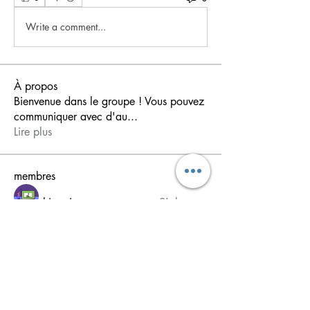
Write a comment...
À propos
Bienvenue dans le groupe ! Vous pouvez
communiquer avec d'au
...
Lire plus
membres
shiv raj
S'abonner
Ganesh Tarange
S'abonner
Soham Jadhao
S'abonner
MiaWexford
S'abonner
MiaWexford