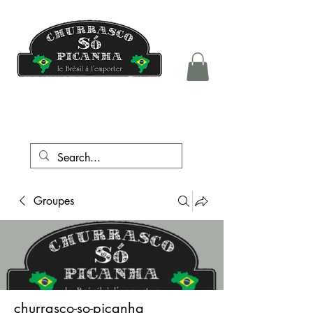
tél.:
+41 76 708 05 81
Groupes
churrasco-so-picanha