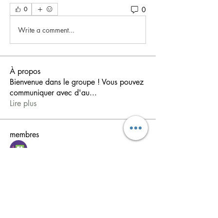
0
0
Write a comment...
À propos
Bienvenue dans le groupe ! Vous pouvez
communiquer avec d'au
...
Lire plus
membres
shiv raj
S'abonner
Ganesh Tarange
S'abonner
Soham Jadhao
S'abonner