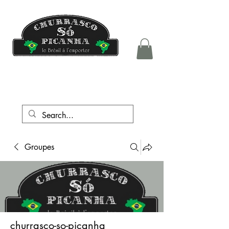
tél.:
+41 76 708 05 81
Groupes
churrasco-so-picanha