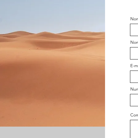
Nom
Nom
E-m
Num
Com