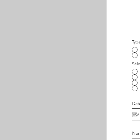
Type
Sél
Dat
Nom