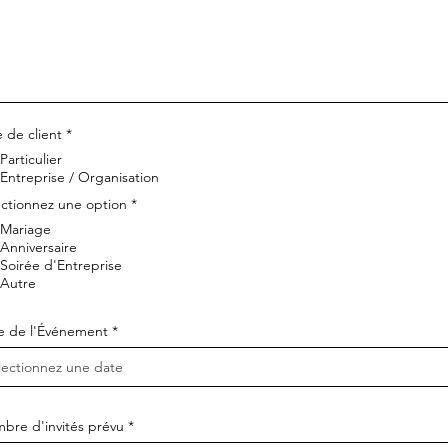
 de client
*
Particulier
Entreprise / Organisation
ectionnez une option
*
Mariage
Anniversaire
Soirée d'Entreprise
Autre
r
e de l'Événement
*
e
q
u
i
r
e
bre d'invités prévu
d