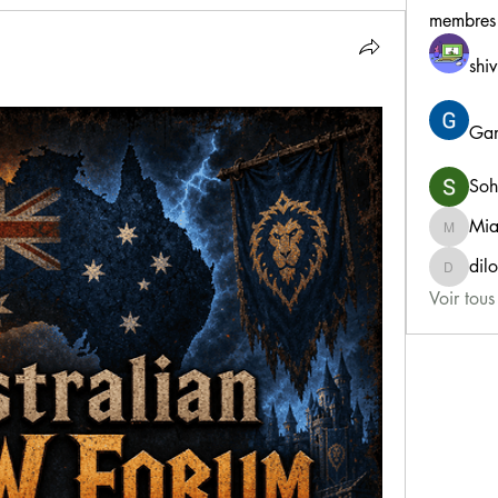
membres
shiv
Gan
Soh
Mia
MiaWex
dil
dilonak
Voir tou