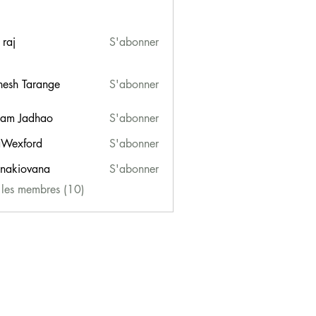
 raj
S'abonner
esh Tarange
S'abonner
am Jadhao
S'abonner
Wexford
S'abonner
ford
onakiovana
S'abonner
iovana
s les membres (10)