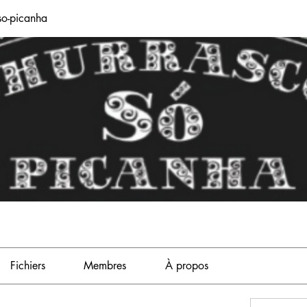
so-picanha
Fichiers
Membres
À propos