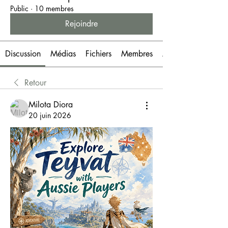
Public
·
10 membres
Rejoindre
Discussion
Médias
Fichiers
Membres
À propos
Retour
Milota Diora
20 juin 2026