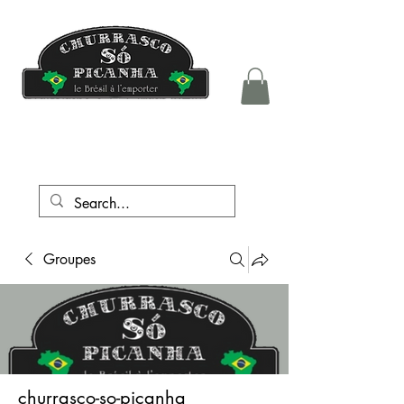
tél.:
+41 76 708 05 81
Groupes
churrasco-so-picanha