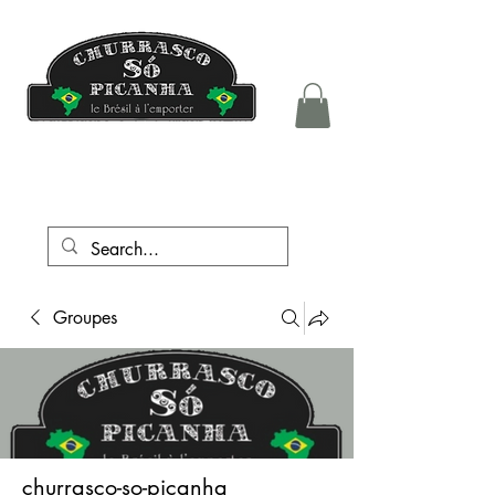
tél.:
+41 76 708 05 81
Groupes
churrasco-so-picanha