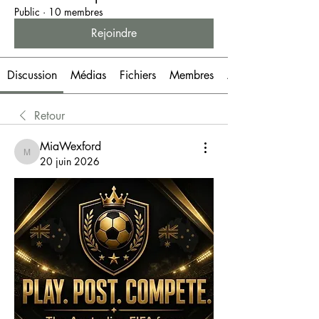
Public
·
10 membres
Rejoindre
Discussion
Médias
Fichiers
Membres
À propos
Retour
MiaWexford
MiaWexford
20 juin 2026