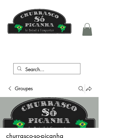
tél.:
+41 76 708 05 81
Groupes
churrasco-so-picanha