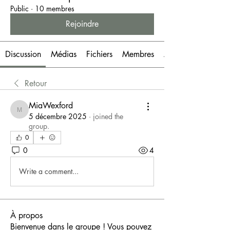
Public
·
10 membres
Rejoindre
Discussion
Médias
Fichiers
Membres
À propos
Retour
MiaWexford
MiaWexford
5 décembre 2025
·
joined the
group.
0
0
4
Write a comment...
À propos
Bienvenue dans le groupe ! Vous pouvez