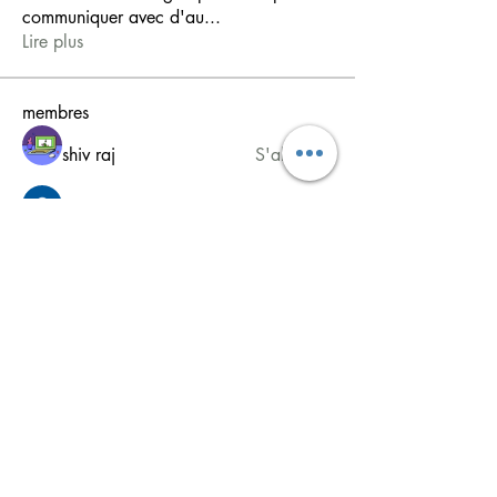
communiquer avec d'au
...
Lire plus
membres
shiv raj
S'abonner
Ganesh Tarange
S'abonner
Soham Jadhao
S'abonner
MiaWexford
S'abonner
MiaWexford
dilonakiovana
S'abonner
dilonakiovana
Voir tous les membres (10)