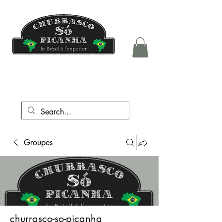
tél.:
+41 76 708 05 81
Groupes
churrasco-so-picanha