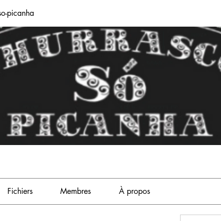
so-picanha
Fichiers
Membres
À propos