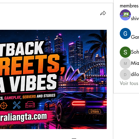
membres
shiv
Gan
Soh
Mia
MiaWex
dil
dilonak
Voir tou