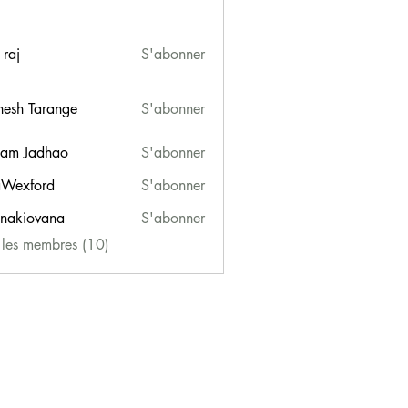
 raj
S'abonner
esh Tarange
S'abonner
am Jadhao
S'abonner
Wexford
S'abonner
ford
onakiovana
S'abonner
iovana
s les membres (10)