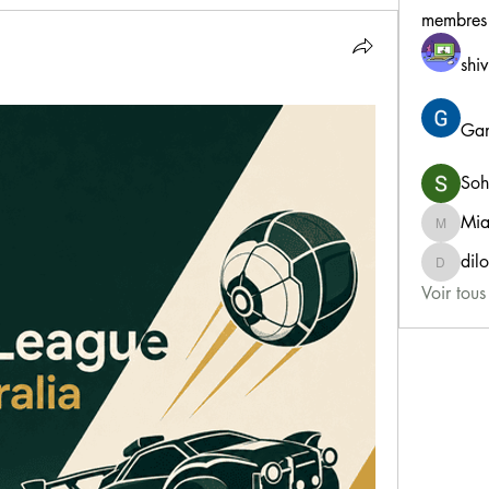
membres
shiv
Gan
Soh
Mia
MiaWex
dil
dilonak
Voir tou