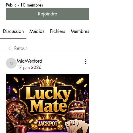
Public
·
10 membres
Rejoindre
Discussion
Médias
Fichiers
Membres
À propos
Retour
MiaWexford
MiaWexford
17 juin 2026