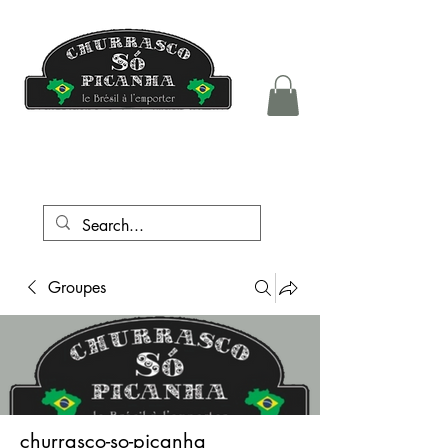
tél.:
+41 76 708 05 81
Groupes
churrasco-so-picanha