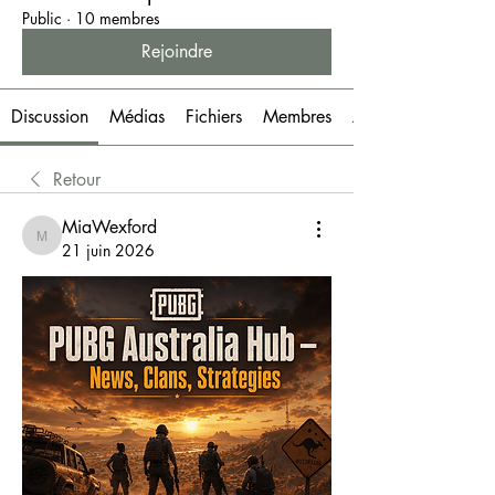
Public
·
10 membres
Rejoindre
Discussion
Médias
Fichiers
Membres
À propos
Retour
MiaWexford
MiaWexford
21 juin 2026