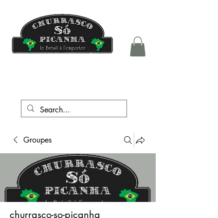
tél.:
+41 76 708 05 81
Groupes
churrasco-so-picanha