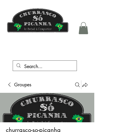
tél.:
+41 76 708 05 81
Groupes
churrasco-so-picanha