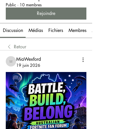
Public
·
10 membres
Rejoindre
Discussion
Médias
Fichiers
Membres
À propos
Retour
MiaWexford
MiaWexford
19 juin 2026