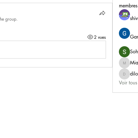
membres
shiv
the group.
Gan
2 vues
Soh
Mia
MiaWex
dil
dilonak
Voir tou