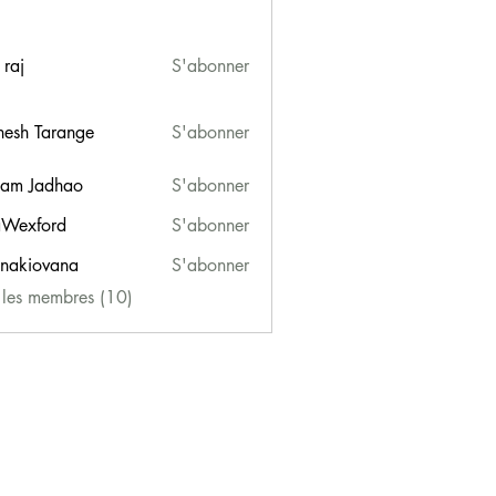
 raj
S'abonner
esh Tarange
S'abonner
am Jadhao
S'abonner
Wexford
S'abonner
ford
onakiovana
S'abonner
iovana
s les membres (10)