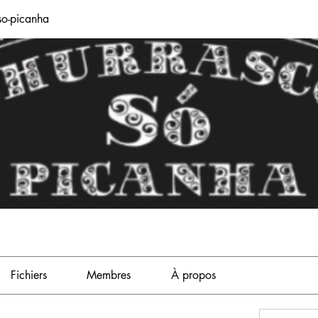
so-picanha
Fichiers
Membres
À propos